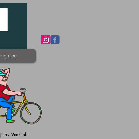
High tea
j ons. Voor info: